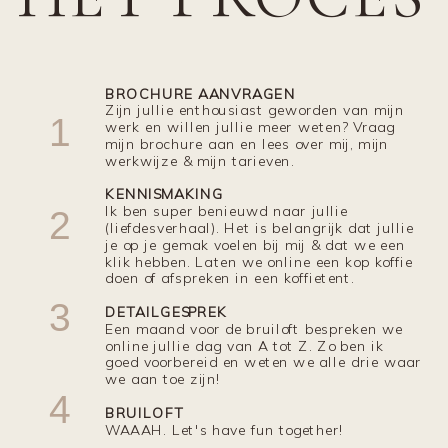
BROCHURE AANVRAGEN
Zijn jullie enthousiast geworden van mijn
1
werk en willen jullie meer weten? Vraag
mijn brochure aan en lees over mij, mijn
werkwijze & mijn tarieven.
KENNISMAKING
Ik ben super benieuwd naar jullie
2
(liefdesverhaal). Het is belangrijk dat jullie
je op je gemak voelen bij mij & dat we een
klik hebben. Laten we online een kop koffie
doen of afspreken in een koffietent.
3
DETAILGESPREK
Een maand voor de bruiloft bespreken we
online jullie dag van A tot Z. Zo ben ik
goed voorbereid en weten we alle drie waar
we aan toe zijn!
4
BRUILOFT
WAAAH. Let's have fun together!